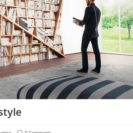
style
eting
0 Comments