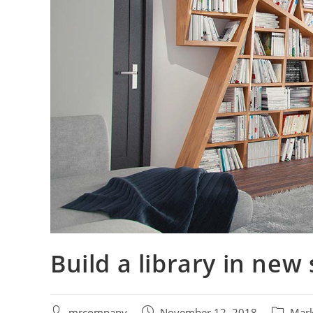
Build a library in new 
mrcompany
November 12, 2018
Mark