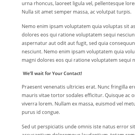
urna rhoncus, laoreet ligula vel, pellentesque lore
Nulla sit amet semper massa, ac volutpat turpis.
Nemo enim ipsam voluptatem quia voluptas sit as
dolores eos qui ratione voluptatem sequi nesciu
aspernatur aut odit aut fugit, sed quia consequu
nesciunt. Nemo enim ipsam voluptatem quia volupt
magni dolores eos qui ratione voluptatem sequi n
We’ll wait for
Your Contact!
Praesent venenatis ultricies erat. Nunc fringilla e
mauris vitae tortor sodales efficitur. Quisque ac or
viverra lorem. Nullam ex massa, euismod vel metu
purus id congue.
Sed ut perspiciatis unde omnis iste natus error s
accusantium doloremque laudantium, totam rem