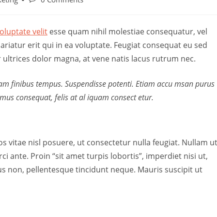
oluptate velit
esse quam nihil molestiae consequatur, vel
riatur erit qui in ea voluptate. Feugiat consequat eu sed
r ultrices dolor magna, at vene natis lacus rutrum nec.
diam finibus tempus. Suspendisse potenti. Etiam accu msan purus
us consequat, felis at al iquam consect etur.
ros vitae nisl posuere, ut consectetur nulla feugiat. Nullam u
ci ante. Proin “sit amet turpis lobortis”, imperdiet nisi ut,
s non, pellentesque tincidunt neque. Mauris suscipit ut