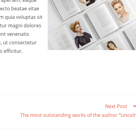
tecto beatae vitae
 quia voluptas sit
ntur magni dolores
ent venenatis
re, ut consectetur
 efficitur.
Next Post
The most outstanding works of the author “Lincol