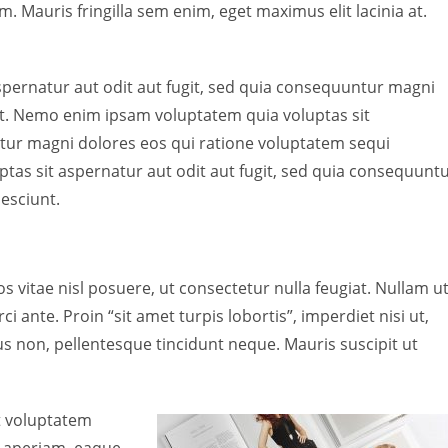
m. Mauris fringilla sem enim, eget maximus elit lacinia at.
pernatur aut odit aut fugit, sed quia consequuntur magni
nt. Nemo enim ipsam voluptatem quia voluptas sit
ntur magni dolores eos qui ratione voluptatem sequi
as sit aspernatur aut odit aut fugit, sed quia consequunt
esciunt.
ros vitae nisl posuere, ut consectetur nulla feugiat. Nullam u
ci ante. Proin “sit amet turpis lobortis”, imperdiet nisi ut,
s non, pellentesque tincidunt neque. Mauris suscipit ut
it voluptatem
 aperiam, eaque